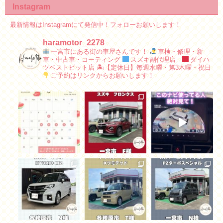
Instagram
最新情報はInstagramにて発信中！フォローお願いします！
haramotor_2278
一宮市にある街の車屋さんです！
車検・修理・新
車・中古車・コーティング
スズキ副代理店
ダイハ
ツベストピット店
🏝【定休日】毎週水曜・第3木曜・祝日
ご予約はリンクからお願いします！