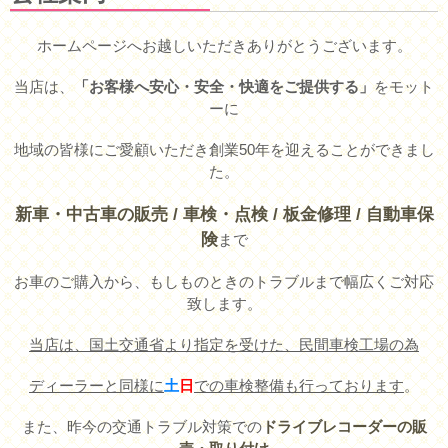
ホームページへお越しいただきありがとうございます。
当店は、​
「お客様へ安心・安全・快適をご提供する
」
をモット
ーに
地域の皆様にご愛顧いただき創業50年を迎えることができまし
た。
新車・中古車の販売 / 車検・点検 / 板金修理 / 自動車保
険
まで
お車のご購入から、もしものときのトラブルまで幅広くご対応
致します。
当店は、国土交通省より指定を受けた、民間車検工場の為
ディーラーと同様に
土
日
での車検整備も行っております
。
また、昨今の交通トラブル対策での
ドライブレコーダーの販