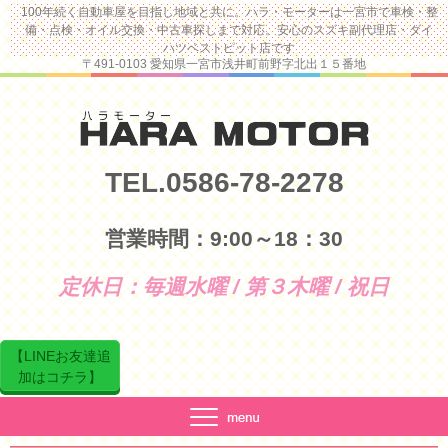
100年続く自動車屋を目指し地域と共に。ハラ・モーターは一宮市で車検・整
備・点検・オイル交換・中古車探しまで対応。安心のスズキ副代理店・ダイ
ハツベストピット店です
〒491-0103 愛知県一宮市浅井町前野字北出１５番地
TEL.0586-78-2278
営業時間：9:00～18：30
定休日：毎週水曜 / 第３木曜 / 祝日
【LINEお友達追
加はコチラ】